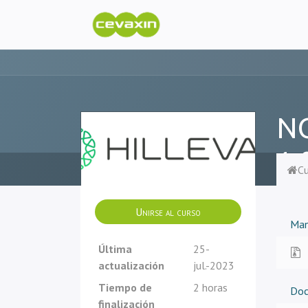
NO
1.
C
Unirse al curso
Man
Última
25-
actualización
jul.-2023
Tiempo de
2 horas
Do
finalización