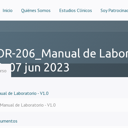
Inicio
Quiénes Somos
Estudios Clínicos
Soy Patrocina
R-206_Manual de Labor
0_07 jun 2023
urso
ual de Laboratorio - V1.0
Manual de Laboratorio - V1.0
cumentos