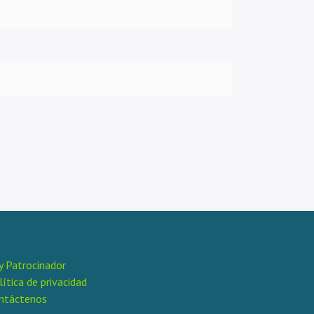
y Patrocinador
lítica de privacidad
ntáctenos