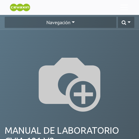
Navegación
MANUAL DE LABORATORIO