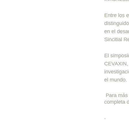
Entre los 
distinguid
en el desa
Sincitial R
El simposi
CEVAXIN, u
investigac
el mundo.
Para más i
completa d
.