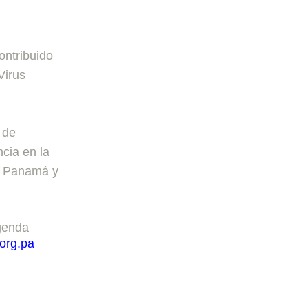
ontribuido
Virus
 de
cia en la
en Panamá y
agenda
org.pa