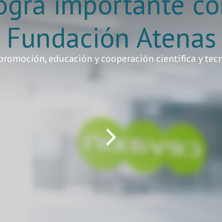
ográ importante co
Fundación Atenas
 promoción, educación y cooperación científica y tec