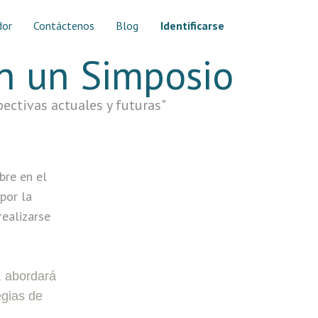
dor
Contáctenos
Blog
Identificarse
n un Simposio
ectivas actuales y futuras"
bre en el
por la
ealizarse
m, abordará
egias de