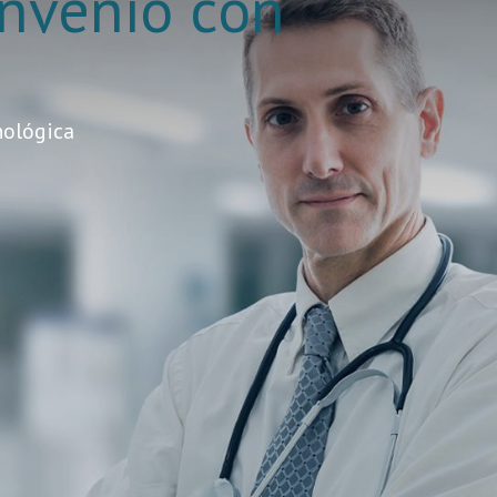
nvenio con
nológica