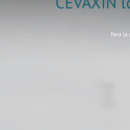
CEVAXIN l
Para la